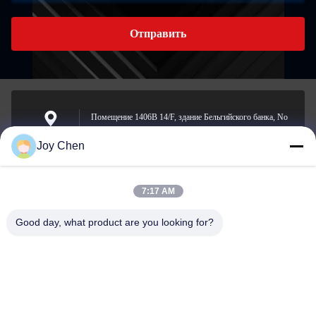
Отправить
Помещение 1406B 14/F, здание Бельгийского банка, No
721-725 Натан-роуд, Монгкок, Коулун, Гонконг.
Адрес
Joy Chen
7:17 AM
joy@cc-scauto.com
Электронная
Good day, what product are you looking for?
почта
0086-15012673027
Phone