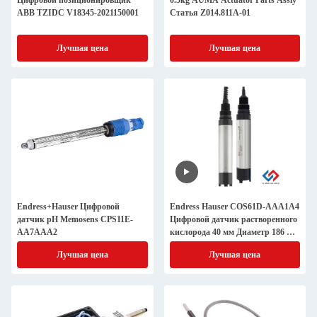
Цифровой позиционировщик
0.5kg AUMA Actuator Parts Assly
ABB TZIDC V18345-2021150001
Статья Z014.811A-01
Лучшая цена
Лучшая цена
Endress+Hauser Цифровой
Endress Hauser COS61D-AAA1A4
датчик pH Memosens CPS11E-
Цифровой датчик растворенного
AA7AAA2
кислорода 40 мм Диаметр 186 мм
Длина вала NTC 30K датчик
Лучшая цена
Лучшая цена
температуры