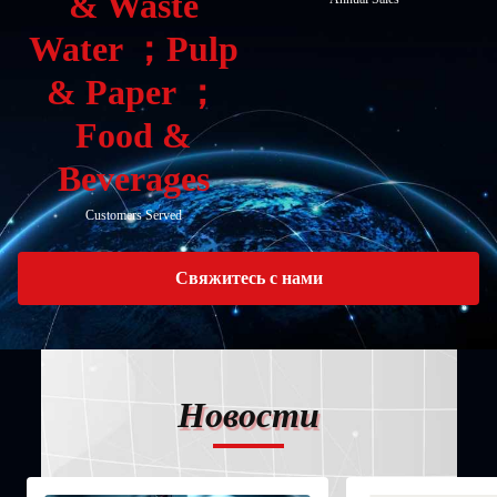
& Waste
Water ；Pulp
& Paper ；
Food &
Beverages
Customers Served
Свяжитесь с нами
Новости