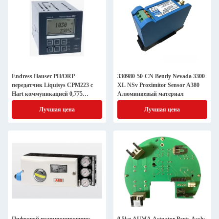
Endress Hauser PH/ORP
330980-50-CN Bently Nevada 3300
передатчик Liquisys CPM223 с
XL NSv Proximitor Sensor А380
Hart коммуникацией 0,775
Алюминиевый материал
килограмм
Лучшая цена
Лучшая цена