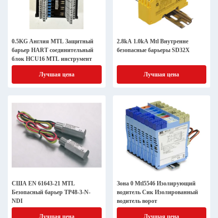
0.5KG Англия MTL Защитный
2.8kA 1.0kA Mtl Внутренне
барьер HART соединительный
безопасные барьеры SD32X
блок HCU16 MTL инструмент
Лучшая цена
Лучшая цена
США EN 61643-21 MTL
Зона 0 Mtl5546 Изолирующий
Безопасный барьер TP48-3-N-
водитель Сик Изолированный
NDI
водитель ворот
Лучшая цена
Лучшая цена