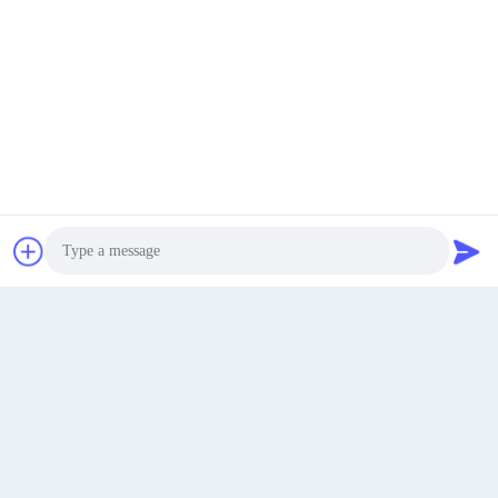
MTL7798 Безопасный барьер для
SD32MXL-CCN ETN MTL
установки на рельсы DIN
Вставка модульная SD
Get a Quote
Get Best Price
Get Best Price
Photo
Video Call
Audio Call