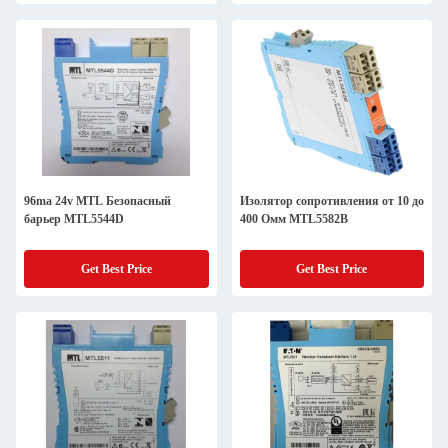
96ma 24v MTL Безопасный
Изолятор сопротивления от 10 до
барьер MTL5544D
400 Омм MTL5582B
Get Best Price
Get Best Price