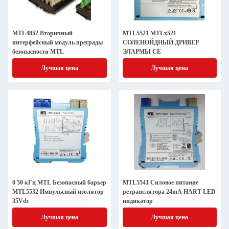
MTL4852 Вторичный
MTL5521 MTLx521
интерфейсный модуль преграды
СОЛЕНОЙДНЫЙ ДРИВЕР
безопасности MTL
ЭЛАРМЫ CE
Лучшая цена
Лучшая цена
0 50 кГц MTL Безопасный барьер
MTL5541 Силовое питание
MTL5532 Импульсный изолятор
ретранслятора 24mA HART LED
35Vdc
индикатор
Лучшая цена
Лучшая цена