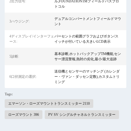
2出力信号:
ル,FOUNDATIONTMフィールドバスプロ
トコル
デュアルコンパートメントフィールドマウ
3ハウジング:
ント
4ディスプレイ/インターフェ
パーセントの範囲グラフおよびボタン/ス
ース:
イッチが付いている大きいLCD表示
基本診断,ホットバックアップTM機能,セン
5診断:
サー漂流警報,熱対の劣化,最小/最大追跡
送信機とセンサーのマッチング (カレンダ
6口径測定の選択:
ー・ヴァン・ダッセン定数),カスタムトリ
ミング
Tags:
エマーソン・ローズマウントトランスミッター 2110
ローズマウント 396
PV SV シングルチャネルトランスミッター