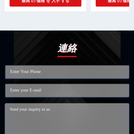
最高 の 価格 を 入手 する
最高 の 価格 
連絡