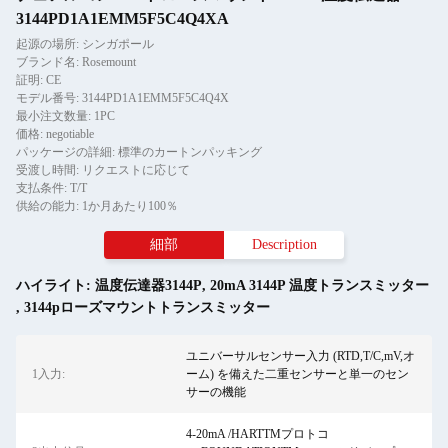
3144PD1A1EMM5F5C4Q4XA
起源の場所: シンガポール
ブランド名: Rosemount
証明: CE
モデル番号: 3144PD1A1EMM5F5C4Q4X
最小注文数量: 1PC
価格: negotiable
パッケージの詳細: 標準のカートンパッキング
受渡し時間: リクエストに応じて
支払条件: T/T
供給の能力: 1か月あたり100％
細部
Description
ハイライト:
温度伝達器3144P
,
20mA 3144P 温度トランスミッター
,
3144pローズマウントトランスミッター
ユニバーサルセンサー入力 (RTD,T/C,mV,オ
1入力:
ーム) を備えた二重センサーと単一のセン
サーの機能
4-20mA /HARTTMプロトコ