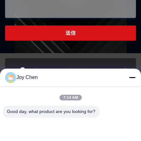
送信
1406B 14/F,ベルギー銀行ビル,Nathan Road 721-725号,
Joy Chen
モンコク,コウルーン,香港
アドレス
7:14 AM
joy@cc-scauto.com
Good day, what product are you looking for?
メール