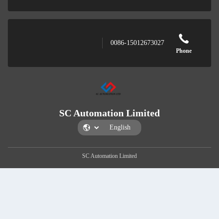
SC Au
S