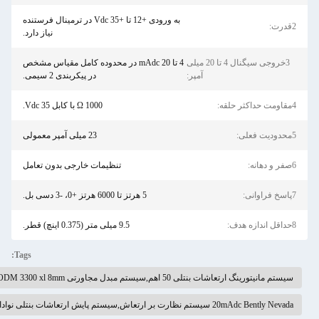
به ورودی +12 تا +35 Vdc در ترمینال فرستنده
نیاز دارد.
 20 mAdc در محدوده کامل مقیاس مشخص
در پیکربندی 2 سیمی.
1000 Ω با کابل 35 Vdc.
23 میلی آمپر معمولی
تنظیمات خارجی بدون تعامل
متر (0.375 اینچ) قطر.
Tags: