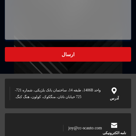
واحد 1406B، طبقه 14، ساختمان بانک بلژیکی، شماره 721-