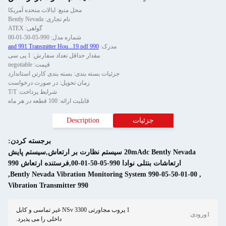
محل منبع: ایالات متحده آمریکا
نام تجاری: Bently Nevada
گواهی: ATEX
شماره مدل: 990-05-50-01-00
 حداقل تعداد سفارش: 1 پی سی
قیمت: negotiable
بندی: بسته بندی کارتن استاندارد
زمان تحویل: در صورت درخواست
شرایط پرداخت: T/T
قابلیت ارائه: 100 قطعه در هر ماه
Descrip
برجسته کردن:
20mA سیستم نظارت بر ارتعاش,سیستم پایش
,
Bently Nevada Vibration 
990 Vibration Transmitter
1 پروب مجاورتی 3300 NSv غیر تماسی و کابل
داخلی را می پذیرد.